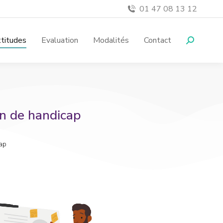
01 47 08 13 12
titudes
Evaluation
Modalités
Contact
on de handicap
ap