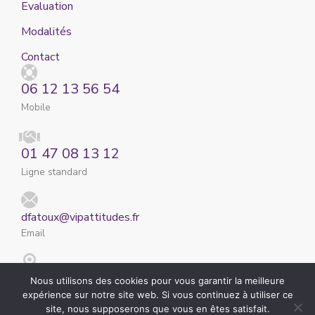
Evaluation
Modalités
Contact
06 12 13 56 54
Mobile
01 47 08 13 12
Ligne standard
dfatoux@vipattitudes.fr
Email
7 Domaine de la Côte Noire 92500 Rueil-Malmaison
Nous utilisons des cookies pour vous garantir la meilleure
Adresse
expérience sur notre site web. Si vous continuez à utiliser ce
site, nous supposerons que vous en êtes satisfait.