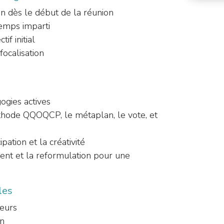
ion dès le début de la réunion
temps imparti
if initial
focalisation
ogies actives
méthode QQOQCP, le métaplan, le vote, et
pation et la créativité
ent et la reformulation pour une
les
teurs
on