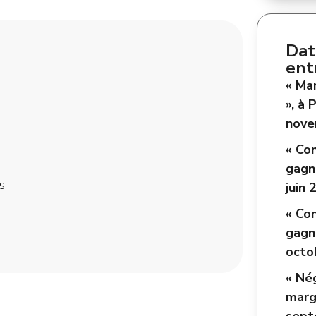
Dat
ent
« Ma
», à 
nove
« Co
gagna
s
juin 
« Co
gagna
octo
« Né
marge