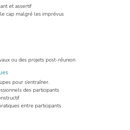
nt et assertif
er le cap malgré les imprévus
ravaux ou des projets post-réunion
ues
oupes pour s’entraîner.
ssionnels des participants
nstructif
atiques entre participants