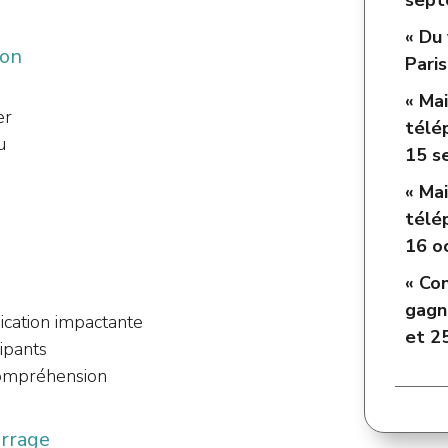
sept
« Du
ion
Paris
« Mai
er
télép
u
15 s
« Mai
télép
16 o
« Co
gagn
cation impactante
et 2
cipants
 compréhension
arrage